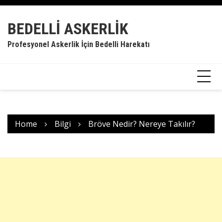
Skip
to
BEDELLI ASKERLIK
content
Profesyonel Askerlik İçin Bedelli Harekatı
Home
Bilgi
Bröve Nedir? Nereye Takılır?