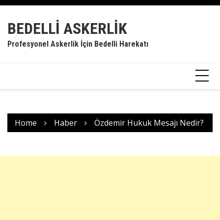
Skip
to
BEDELLI ASKERLIK
content
Profesyonel Askerlik İçin Bedelli Harekatı
Home
Haber
Özdemir Hukuk Mesajı Nedir?