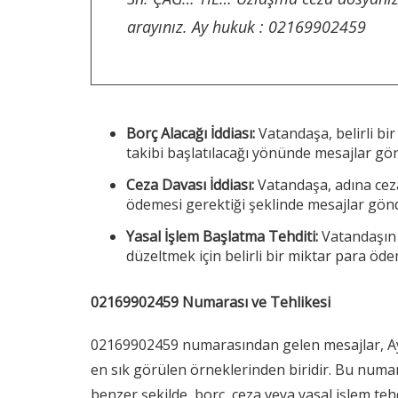
arayınız. Ay hukuk : 02169902459
Borç Alacağı İddiası:
Vatandaşa, belirli b
takibi başlatılacağı yönünde mesajlar gön
Ceza Davası İddiası:
Vatandaşa, adına ceza
ödemesi gerektiği şeklinde mesajlar gönd
Yasal İşlem Başlatma Tehditi:
Vatandaşın 
düzeltmek için belirli bir miktar para öde
02169902459 Numarası ve Tehlikesi
02169902459 numarasından gelen mesajlar, Ay 
en sık görülen örneklerinden biridir. Bu numar
benzer şekilde, borç, ceza veya yasal işlem tehd