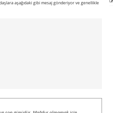
ndaşlara aşağıdaki gibi mesaj gönderiyor ve genellikle
zın son günüdür
. Mağdur olmamak için