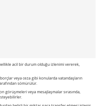
ellikle acil bir durum olduğu izlenimi vererek,
 borçlar veya ceza gibi konularda vatandaşların
tarafından sömürülür.
efon görüşmeleri veya mesajlaşmalar sırasında,
steyebilirler.
dan belirli bir miktar para transfer etmesi istenir.