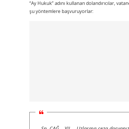
“Ay Hukuk” adını kullanan dolandırıcılar, vata
şu yöntemlere başvuruyorlar:
Sn. ÇAĞ… YIL… Uzlaşma
ceza dosyanı